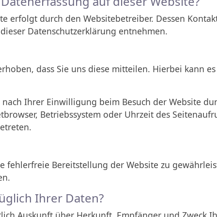
e Datenerfassung auf dieser Website?
te erfolgt durch den Websitebetreiber. Dessen Konta
in dieser Datenschutzerklärung entnehmen.
oben, dass Sie uns diese mitteilen. Hierbei kann es s
ach Ihrer Einwilligung beim Besuch der Website durc
etbrowser, Betriebssystem oder Uhrzeit des Seitenaufru
etreten.
e fehlerfreie Bereitstellung der Website zu gewährle
en.
glich Ihrer Daten?
ltlich Auskunft über Herkunft, Empfänger und Zweck 