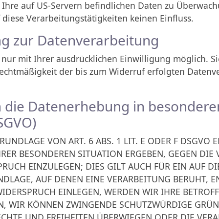
) Ihre auf US-Servern befindlichen Daten zu Überwac
diese Verarbeitungstätigkeiten keinen Einfluss.
ung zur Datenverarbeitung
ur mit Ihrer ausdrücklichen Einwilligung möglich. Sie
 Rechtmäßigkeit der bis zum Widerruf erfolgten Datenv
 die Datenerhebung in besonderen
DSGVO)
NDLAGE VON ART. 6 ABS. 1 LIT. E ODER F DSGVO E
IHRER BESONDEREN SITUATION ERGEBEN, GEGEN DIE
UCH EINZULEGEN; DIES GILT AUCH FÜR EIN AUF D
UNDLAGE, AUF DENEN EINE VERARBEITUNG BERUHT, E
WIDERSPRUCH EINLEGEN, WERDEN WIR IHRE BETRO
ENN, WIR KÖNNEN ZWINGENDE SCHUTZWÜRDIGE GRÜN
RECHTE UND FREIHEITEN ÜBERWIEGEN ODER DIE VER